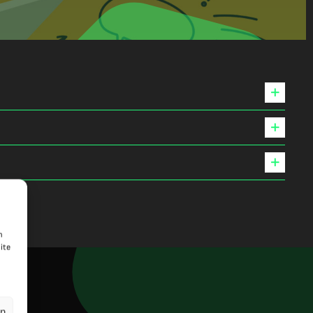
n
ite
en