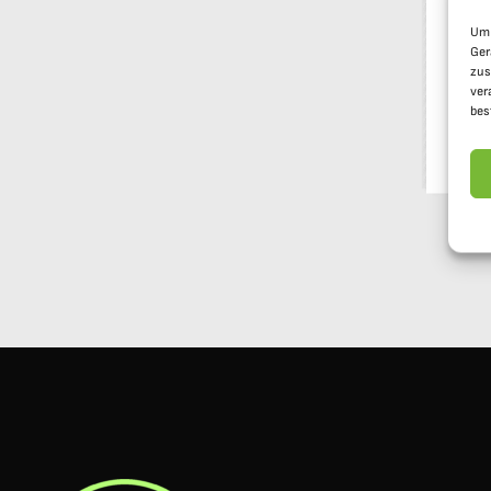
Um 
Ger
zus
ver
bes