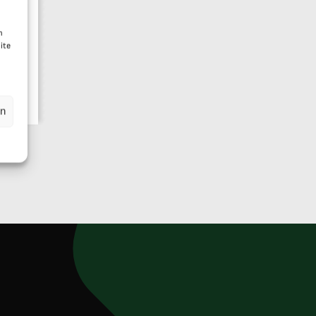
n
ite
en