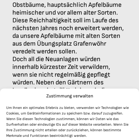
Obstbäume, hauptsächlich Apfelbäume
heimischer und vor allem alter Sorten.
Diese Reichhaltigkeit soll im Laufe des
nächsten Jahres noch erweitert werden,
da unsere Apfelbäume mit alten Sorten
aus dem Übungsplatz Grafenwöhr
veredelt werden sollen.
Doch all die Neuanlagen würden
innerhalb kürzester Zeit verwildern,
wenn sie nicht regelmäßig gepflegt
würden. Neben den Gärtnern des
Landkreises beteiligt sich auch die
Zustimmung verwalten
Schulfamilie an der Pflege der Anlagen.
Besonders hervor tun sich dabei die
Um Ihnen ein optimales Erlebnis zu bieten, verwenden wir Technologien wie
Schüler der 9. Jahrgangsstufe, die in der
Cookies, um Geräteinformationen zu speichern bzw. darauf zuzugreifen.
Wenn Sie diesen Technologien zustimmen, können wir Daten wie das
Alltagskompetenzwoche die Pflege der
Surfverhalten oder eindeutige IDs auf dieser Website verarbeiten. Wenn Sie
Haupttreppe übernommen haben, die
Ihre Zustimmung nicht erteilen oder zurückziehen, können bestimmte
Schüler der Humboldt-Akademie, die in
Merkmale und Funktionen beeinträchtigt werden.