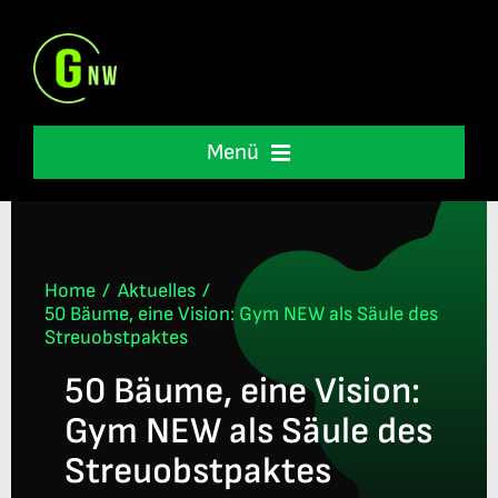
Skip
to
content
Menü
Schulleben
Unterstützung
Home
Aktuelles
50 Bäume, eine Vision: Gym NEW als Säule des
Streuobstpaktes
International
50 Bäume, eine Vision:
Gym NEW als Säule des
Informationen
Streuobstpaktes