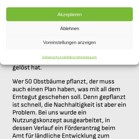
den Biologie-Modulen draußen tätig
werden, unser Indienaustausch, der sich
Akzeptieren
bei der Pflege, aber auch bei
verschiedenen Neuanlagen hervorgetan
Ablehnen
hat oder -last but not least- unsere
Voreinstellungen anzeigen
Schulgarten AG, die in steter
unaufgeregter Arbeit auch die
Datenschutzerklärung
Impressum
drängendsten Probleme zuverlässig
gelöst hat.
Wer 50 Obstbäume pflanzt, der muss
auch einen Plan haben, was mit all dem
Erntegut geschehen soll. Denn gepflanzt
ist schnell, die Nachhaltigkeit ist aber ein
Problem. Bei uns wurde ein
Nutzungskonzept ausgearbeitet, in
dessen Verlauf ein Förderantrag beim
Amt für ländliche Entwicklung zum