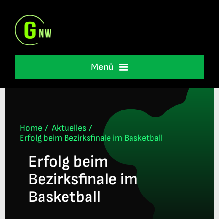
Skip
to
content
Menü
Schulleben
Unterstützung
Home
Aktuelles
Erfolg beim Bezirksfinale im Basketball
Erfolg beim
International
Bezirksfinale im
Informationen
Basketball