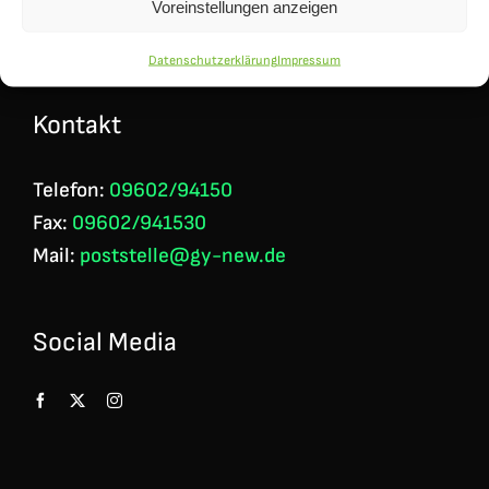
Gymnasium Neustadt/WN
Voreinstellungen anzeigen
Bildstraße 20
Datenschutzerklärung
Impressum
92660 Neustadt a.d. Waldnaab
Kontakt
Telefon:
09602/94150
Fax:
09602/941530
Mail:
poststelle@gy-new.de
Social Media