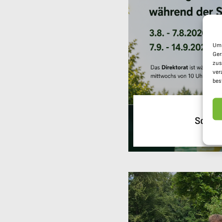
Um 
Ger
zus
ver
bes
Schöne