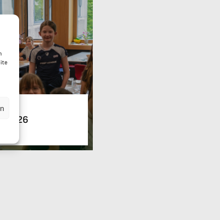
n
ite
en
st 2026