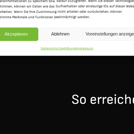
äteinformationen zu speichern bzw. darauf zuzugreifen. Wenn Sie diesen Technologie
timmen, können wir Daten wie das Surfverhalten oder eindeutige IDs auf dieser Webs
arbeiten. Wenn Sie Ihre Zustimmung nicht erteilen oder zurückziehen, können
timmte Merkmale und Funktionen beeinträchtigt werden.
Akzeptieren
Ablehnen
Voreinstellungen anzeig
Datenschutzerklärung
Impressum
So erreich