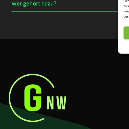
Ger
Wer gehört dazu?
zus
ver
bes