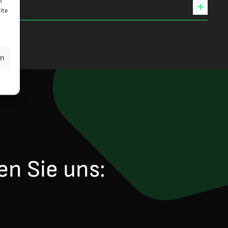
n
ite
en
en Sie uns: