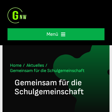
Skip
to
content
Menü
Schulleben
Unterstützung
Home
Aktuelles
Gemeinsam für die Schulgemeinschaft
Gemeinsam für die
International
Schulgemeinschaft
Informationen