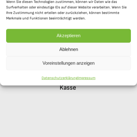
Wenn Sie diesen Technologien zustimmen, können wir Daten wie das
Surfverhalten oder eindeutige IDs auf dieser Website verarbeiten. Wenn Sie
Ihre Zustimmung nicht erteilen oder zurückziehen, können bestimmte
Merkmale und Funktionen beeinträchtigt werden.
Akzeptieren
Charmanter
Ablehnen
Service
Voreinstellungen anzeigen
Je leerer das
Interessante
Buffet, desto
Ausstellung
Datenschutzerklärung
Impressum
voller die
Kasse