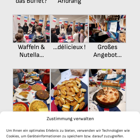
das Buffet?
Andrang
Waffeln &
…délicieux !
Großes
Nutella…
Angebot…
Zustimmung verwalten
…für jeden
Éclairs
Tarte aux
Geschmack
pommes
Um Ihnen ein optimales Erlebnis zu bieten, verwenden wir Technologien wie
Cookies, um Geräteinformationen zu speichern bzw. darauf zuzugreifen.
etwas dabei!
alsacienne