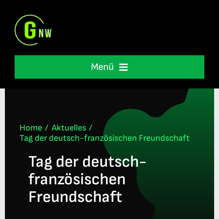
Skip
to
content
Menü
Schulleben
Unterstützung
Home
Aktuelles
Tag der deutsch-französischen Freundschaft
Tag der deutsch-
International
französischen
Informationen
Freundschaft