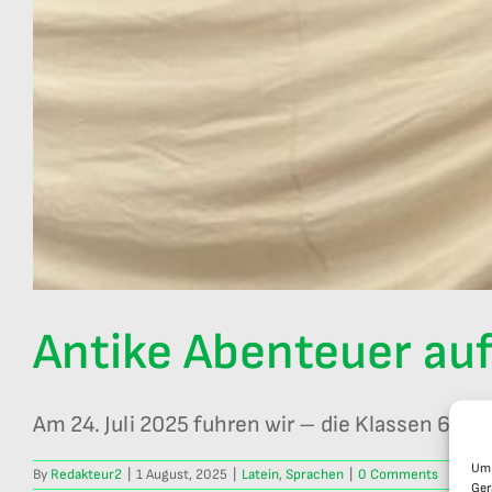
Antike Abenteuer au
Am 24. Juli 2025 fuhren wir – die Klassen 6a, [...
Um 
By
Redakteur2
|
1 August, 2025
|
Latein
,
Sprachen
|
0 Comments
Ger