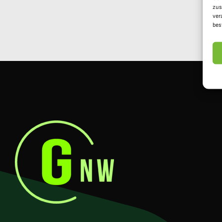
zus
ver
bes