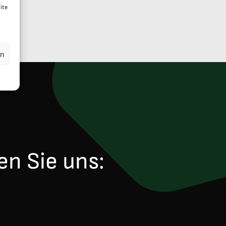
ite
en
en Sie uns: