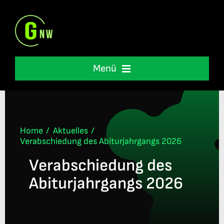
Skip
to
content
Menü
Schulleben
Unterstützung
Home
Aktuelles
Verabschiedung des Abiturjahrgangs 2026
Verabschiedung des
International
Abiturjahrgangs 2026
Informationen