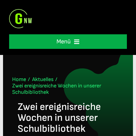
Skip
to
content
Menü
Schulleben
Unterstützung
Home
Aktuelles
Zwei ereignisreiche Wochen in unserer
Schulbibliothek
International
Zwei ereignisreiche
Wochen in unserer
Informationen
Schulbibliothek