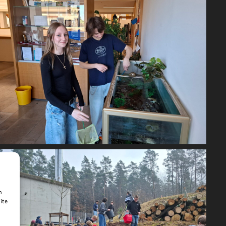
n
ite