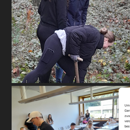
Um 
Ger
zus
ver
bes