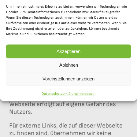
1166, E-Mail: poststelle@neustadt.de
Um Ihnen ein optimales Erlebnis zu bieten, verwenden wir Technologien wie
Cookies, um Geräteinformationen zu speichern bzw. darauf zuzugreifen.
Wenn Sie diesen Technologien zustimmen, können wir Daten wie das
Vertreten durch Herrn Landrat Andreas
Surfverhalten oder eindeutige IDs auf dieser Website verarbeiten. Wenn Sie
Meier
Ihre Zustimmung nicht erteilen oder zurückziehen, können bestimmte
Merkmale und Funktionen beeinträchtigt werden.
Haftungsausschluss
Akzeptieren
Die Inhalte dieser Webseite wurden mit
Ablehnen
größter Sorgfalt erstellt. Für die
Voreinstellungen anzeigen
Richtigkeit, Vollständigkeit und Aktualität
der Inhalte übernehmen wir jedoch keine
Datenschutzerklärung
Impressum
Haftung. Die Nutzung der Inhalte der
Webseite erfolgt auf eigene Gefahr des
Nutzers.
Für externe Links, die auf dieser Webseite
zu finden sind, übernehmen wir keine